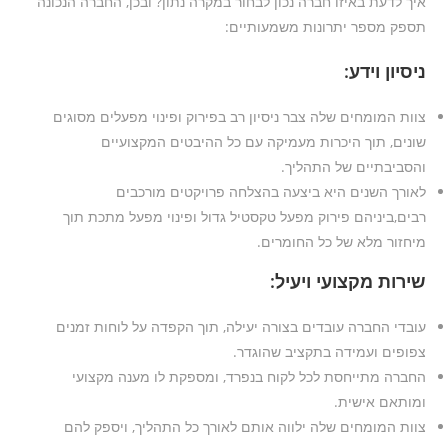
איך לדעת באיזו חברה נכון לבחור במקרה נתון? ובכן, החברה הנכונה
תספק מספר יתרונות משמעותיים:
ניסיון וידע:
צוות המומחים שלה צבר ניסיון רב בפירוק ופינוי מפעלים מסוגים
שונים, תוך היכרות מעמיקה עם כל ההיבטים המקצועיים
והסביבתיים של התהליך.
לאורך השנים היא ביצעה בהצלחה פרויקטים מורכבים
רבים,ביניהם פירוק מפעל טקסטיל גדול ופינוי מפעל מתכת תוך
מיחזור מלא של כל החומרים.
שירות מקצועי ויעיל:
עובדי החברה עובדים בצורה יעילה, תוך הקפדה על לוחות זמנים
צפופים ועמידה בתקציב שהוגדר.
החברה מתייחסת לכל לקוח בנפרד, ומספקת לו מענה מקצועי
ומותאם אישית.
צוות המומחים שלה ילווה אותם לאורך כל התהליך, ויספק להם