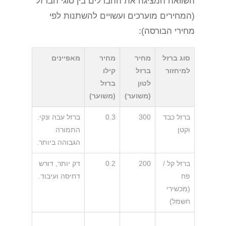
השוואה המציגה את ההבדלים בין סוגי הברזל
(המחירים מוערכים ועשויים להשתנות לפי
מחירי הבורסה):
סוג ברזל
מחיר
מחיר
מאפיינים
למיחזור
ברזל
קילו
לטון
ברזל
(משוער)
(משוער)
ברזל כבד
300
0.3
ברזל עבה ונקי.
וקטן
התמורה
הגבוהה ביותר.
ברזל קל /
200
0.2
דק יותר, דורש
פח
דחיסה ועיבוד.
(מכשירי
חשמל)