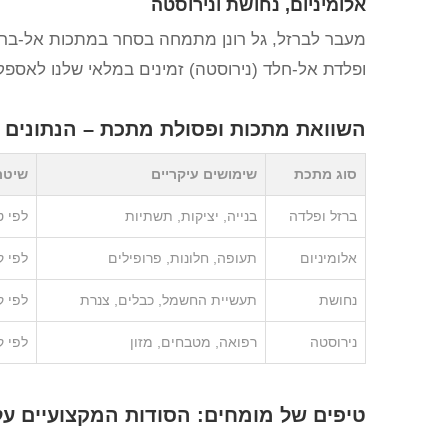
אלומיניום, נחושת ונירוסטה
מעבר לברזל, גל רונן מתמחה בסחר במתכות אל-ברזלי
ופלדת אל-חלד (נירוסטה) זמינים במלאי שלנו לאספקה 
השוואת מתכות ופסולת מתכת – הנתונים ש
סוג מתכת
שימושים עיקריים
שיטת
ברזל ופלדה
בנייה, יציקות, תשתיות
לפי ט
אלומיניום
תעופה, חלונות, פרופילים
לפי ק
נחושת
תעשיית החשמל, כבלים, צנרת
לפי ק
נירוסטה
רפואה, מטבחים, מזון
לפי ק
טיפים של מומחים: הסודות המקצועיים על