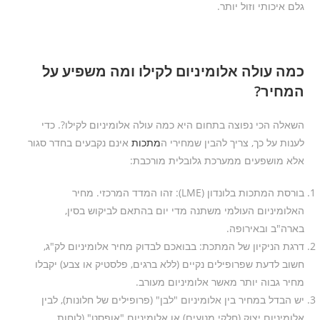
גלם איכותי וזול יותר.
כמה עולה אלומיניום לקילו ומה משפיע על
המחיר?
השאלה הכי נפוצה בתחום היא כמה עולה אלומיניום לקילו?. כדי
לענות על כך, צריך להבין שמחירי ה
מתכות
אינם נקבעים בחדר סגור
אלא מושפעים ממערכת גלובלית מורכבת:
בורסת המתכות בלונדון (LME): זהו המדד המרכזי. מחיר
האלומיניום העולמי משתנה מדי יום בהתאם לביקוש בסין,
בארה"ב ובאירופה.
דרגת הניקיון של המתכת: בבואכם לבדוק מחיר אלומיניום לק"ג,
חשוב לדעת שפרופילים נקיים (ללא ברגים, פלסטיק או צבע) יקבלו
מחיר גבוה יותר מאשר אלומיניום מעורב.
יש הבדל במחיר בין אלומיניום "לבן" (פרופילים של חלונות), לבין
אלומיניום יצוק (חלקי מנועים) או אלומיניום "אופסט" (לוחות