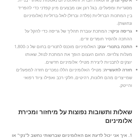
מסגריות ומפעלים. בגל רונן אנו מבצעים מיון קפדני כדי להפריד
בין המתכות הברזליות (פלדה וברזל) לאל-ברזליות (אלומיניום
ונחושת).
גריסה וניקוי:
המתכת עוברת תהליך של גריסה כדי להקל על
ההתכה ולהסיר חומרים זרים.
התכה בתנורי ענק:
האלומיניום מוכנס לתנורים בחום של כ-1,800
מעלות צלזיוס. החום העצום הופך את המתכת לנוזל, שאותו
יוצקים לתבניות ליצירת מטילי אלומיניום חדשים.
חזרה לתעשייה:
מטילי האלומיניום הללו נמכרים חזרה למפעלים
שמייצרים מהם חלונות, רהיטים, חלקי רכב ואפילו ציוד רפואי
והייטק.
שאלות ותשובות נפוצות על מיחזור ומכירת
אלומיניום
1. איך אני יכול לדעת אם האלומיניום שברשותי נחשב ל"נקי" או