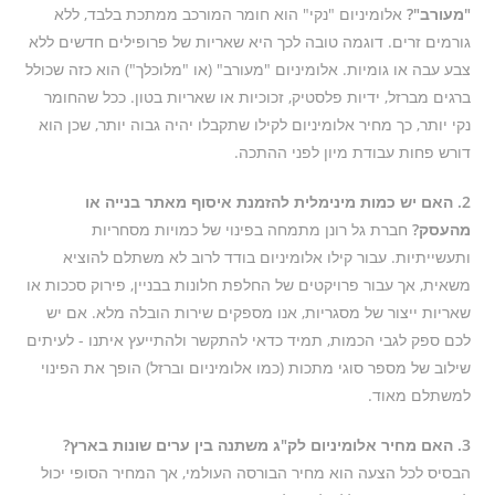
"מעורב"?
אלומיניום "נקי" הוא חומר המורכב ממתכת בלבד, ללא
גורמים זרים. דוגמה טובה לכך היא שאריות של פרופילים חדשים ללא
צבע עבה או גומיות. אלומיניום "מעורב" (או "מלוכלך") הוא כזה שכולל
ברגים מברזל, ידיות פלסטיק, זכוכיות או שאריות בטון. ככל שהחומר
נקי יותר, כך מחיר אלומיניום לקילו שתקבלו יהיה גבוה יותר, שכן הוא
דורש פחות עבודת מיון לפני ההתכה.
2. האם יש כמות מינימלית להזמנת איסוף מאתר בנייה או
מהעסק?
חברת גל רונן מתמחה בפינוי של כמויות מסחריות
ותעשייתיות. עבור קילו אלומיניום בודד לרוב לא משתלם להוציא
משאית, אך עבור פרויקטים של החלפת חלונות בבניין, פירוק סככות או
שאריות ייצור של מסגריות, אנו מספקים שירות הובלה מלא. אם יש
לכם ספק לגבי הכמות, תמיד כדאי להתקשר ולהתייעץ איתנו - לעיתים
שילוב של מספר סוגי מתכות (כמו אלומיניום וברזל) הופך את הפינוי
למשתלם מאוד.
3. האם מחיר אלומיניום לק"ג משתנה בין ערים שונות בארץ?
הבסיס לכל הצעה הוא מחיר הבורסה העולמי, אך המחיר הסופי יכול