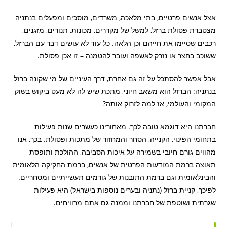
אצל אנשים פרטיים, בתי מלאכה, משרדים, מוסכים ומפעלים בנתניה
מצטברת פסולת ברזל, למשל של מקררים, מכונות, תנורים, מזגנים,
רכבים שסיימו את חייהם וכן הלאה. כל עוד לא עושים דבר עם הברזל,
ששוכב בחצר או נזרק לאשפה ועובר להטמנה – זו אכן פסולת.
אבל אפשר להסתכל על זה גם אחרת, דרך העיניים של מי שקונה ברזל
בנתניה: הברזל הוא משאב חיוני, מתכת שיש לה לא מעט ביקוש בשוק
המקומי והעולמי, אז למה לזרוק אותה?
חברתנו היא דוגמא טובה לכך. מאחורינו כעשרים שנות פעילות
בתחומי הפינוי, הקנייה, הסחר והמחזור של מתכות ופסולת. בכך, אנו
מהווים גורם חיובי בשמירה על איכות הסביבה, ההולכת ותופסת
תאוצה ברמת המודעות הפרטית של אנשים, ברמת החקיקה הלאומית
והבינלאומית וגם ברמת התובנות של גורמים תעשייתיים ומסחריים.
לפיכך, קניית ברזל (נתניה ובערים נוספות בישראל) היא פעילות
שגרתית ושוטפת של חברתנו וממנה גם אתם מרוויחים.