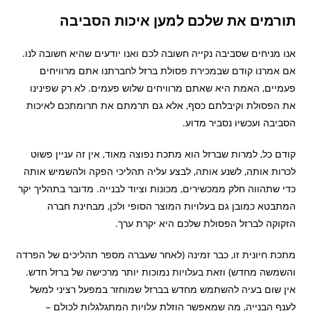
תורמים את שלכם למען איכות הסביבה
אנו מניחים שסביבה נקייה חשובה לכם ואנו יודעים שהיא חשובה לנו.
אם אמרנו קודם שבמכירת פסולת ברזל לחברתנו אתם מרוויחים
פעמיים, האמת היא שאתם מרוויחים שלוש פעמים. לא רק שפינינו
את הפסולת וקיבלתם כסף, אלא גם תרמתם את תרומתכם לאיכות
הסביבה ועכשיו נסביר מדוע.
קודם כל, למרות שברזל הוא מתכת נפוצה מאוד, אין זה עניין פשוט
לכרות אותה, לשנע אותה, לבצע עליה תהליכי הפקה ולהשמיש אותה
כדי שתהווה חלק ממכשירים, מכונות וציוד לבנייה. מדובר בתהליך יקר
המתבטא כמובן גם בעלויות המוצר הסופי ולכן, מבחינת חברה
הזקוקה לברזל הפסולת שלכם היא יקרת ערך.
מתכת חיונית זו, כבר זמינה (לאחר שעברה מספר תהליכים של הפרדה
והשמשה מחדש) וזאת בעלויות נמוכות יותר מרכישה של ברזל חדש.
אין שום בעיה להשתמש מחדש בברזל שמוחזר במפעל רציני למשל
לענף הבנייה, מה שמאפשר הוזלת עלויות המתגלגלות לכולם –